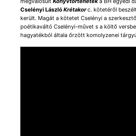
megvalósult
Könyvtörténetek
a BH egyedi d
Cselényi László
Krétakor
c. kötetéről beszé
került. Magát a kötetet Cselényi a szerkesztő
poétikaváltó Cselényi-művet s a költő versb
hagyatékból általa őrzött komolyzenei tárgyú 