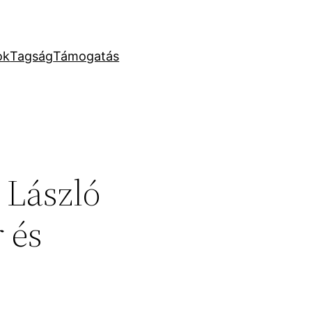
ok
Tagság
Támogatás
 László
 és