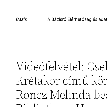
Ugrás
a
tartalomhoz
Bázis
A Bázisról
Elérhetőség és ada
Videófelvétel: Cse
Krétakor című kö
Roncz Melinda bes