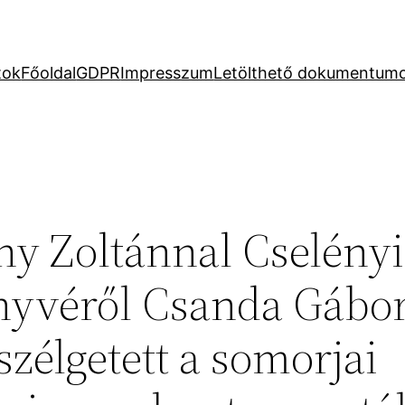
tok
Főoldal
GDPR
Impresszum
Letölthető dokumentum
hy Zoltánnal Cselényi
nyvéről Csanda Gábor
zélgetett a somorjai