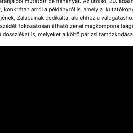
arabjaiból mutatott be néhányat. Az utolsó, 20. adá
lt, konkrétan arról a példányról is, amely a kutatókö
jének, Zalabainak dedikálta, aki ehhez a válogatáshoz
eszédét fokozatosan átható zenei megkomponáltságát 
dossziékat is, melyeket a költő párizsi tartózkodása 