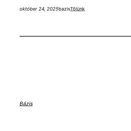
október 24, 2025
bazis
Tőlünk
Bázis