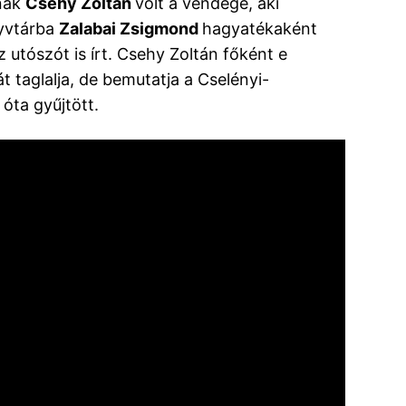
snak
Csehy Zoltán
volt a vendége, aki
nyvtárba
Zalabai Zsigmond
hagyatékaként
 utószót is írt. Csehy Zoltán főként e
taglalja, de bemutatja a Cselényi-
óta gyűjtött.