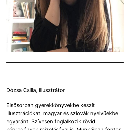
Dózsa Csilla, illusztrátor
Elsősorban gyerekkönyvekbe készít
illusztrációkat, magyar és szlovák nyelvűekbe
egyaránt. Szívesen foglalkozik rövid
képregények rajzolásával is. Munkáiban fontos