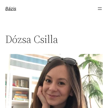
Ugrás
Bázis
a
tartalomhoz
Dózsa Csilla