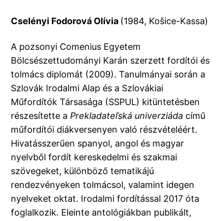
Cselényi Fodorová Olívia
(1984, Košice-Kassa)
A pozsonyi Comenius Egyetem
Bölcsészettudományi Karán szerzett fordítói és
tolmács diplomát (2009). Tanulmányai során a
Szlovák Irodalmi Alap és a Szlovákiai
Műfordítók Társasága (SSPUL) kitüntetésben
részesítette a
Prekladateľská univerziáda
című
műfordítói diákversenyen való részvételéért.
Hivatásszerűen spanyol, angol és magyar
nyelvből fordít kereskedelmi és szakmai
szövegeket, különböző tematikájú
rendezvényeken tolmácsol, valamint idegen
nyelveket oktat. Irodalmi fordítással 2017 óta
foglalkozik. Eleinte antológiákban publikált,