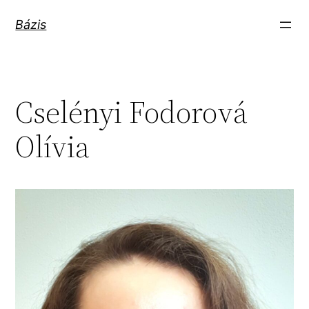
Ugrás
Bázis
a
tartalomhoz
Cselényi Fodorová
Olívia