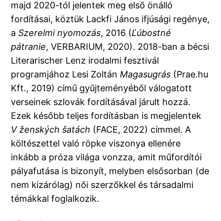
majd 2020-tól jelentek meg első önálló
fordításai, köztük Lackfi János ifjúsági regénye,
a
Szerelmi nyomozás
, 2016 (
Ľúbostné
pátranie
, VERBARIUM, 2020). 2018-ban a bécsi
Literarischer Lenz irodalmi fesztivál
programjához Lesi Zoltán
Magasugrás
(Prae.hu
Kft., 2019) című gyűjteményéből válogatott
verseinek szlovák fordításával járult hozzá.
Ezek később teljes fordításban is megjelentek
V ženských šatách
(FACE, 2022) címmel. A
költészettel való röpke viszonya ellenére
inkább a próza világa vonzza, amit műfordítói
pályafutása is bizonyít, melyben elsősorban (de
nem kizárólag) női szerzőkkel és társadalmi
témákkal foglalkozik.