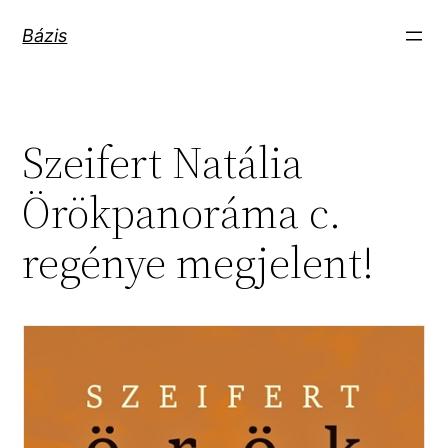
Ugrás
Bázis
a
tartalomhoz
Szeifert Natália
Örökpanoráma c.
regénye megjelent!