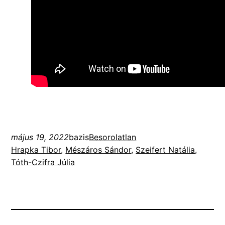
május 19, 2022
bazis
Besorolatlan
Hrapka Tibor
, 
Mészáros Sándor
, 
Szeifert Natália
, 
Tóth-Czifra Júlia