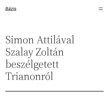
Ugrás
Bázis
a
tartalomhoz
Simon Attilával
Szalay Zoltán
beszélgetett
Trianonról