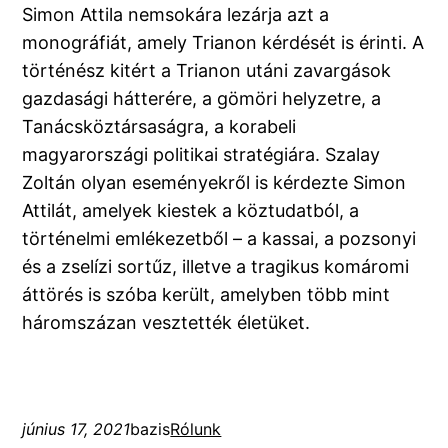
Simon Attila nemsokára lezárja azt a
monográfiát, amely Trianon kérdését is érinti. A
történész kitért a Trianon utáni zavargások
gazdasági hátterére, a gömöri helyzetre, a
Tanácsköztársaságra, a korabeli
magyarországi politikai stratégiára. Szalay
Zoltán olyan eseményekről is kérdezte Simon
Attilát, amelyek kiestek a köztudatból, a
történelmi emlékezetből – a kassai, a pozsonyi
és a zselízi sortűz, illetve a tragikus komáromi
áttörés is szóba került, amelyben több mint
háromszázan vesztették életüket.
június 17, 2021
bazis
Rólunk