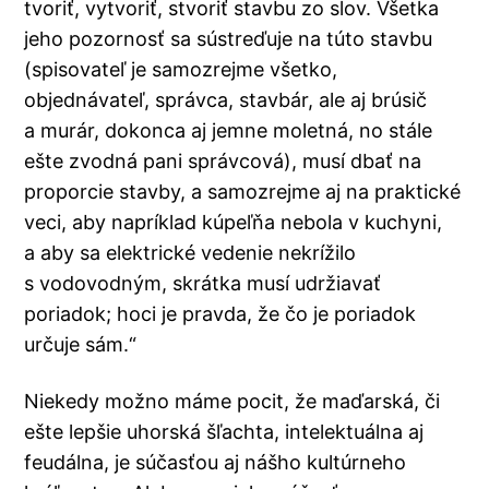
tvoriť, vytvoriť, stvoriť stavbu zo slov. Všetka
jeho pozornosť sa sústreďuje na túto stavbu
(spisovateľ je samozrejme všetko,
objednávateľ, správca, stavbár, ale aj brúsič
a murár, dokonca aj jemne moletná, no stále
ešte zvodná pani správcová), musí dbať na
proporcie stavby, a samozrejme aj na praktické
veci, aby napríklad kúpeľňa nebola v kuchyni,
a aby sa elektrické vedenie nekrížilo
s vodovodným, skrátka musí udržiavať
poriadok; hoci je pravda, že čo je poriadok
určuje sám.“
Niekedy možno máme pocit, že maďarská, či
ešte lepšie uhorská šľachta, intelektuálna aj
feudálna, je súčasťou aj nášho kultúrneho