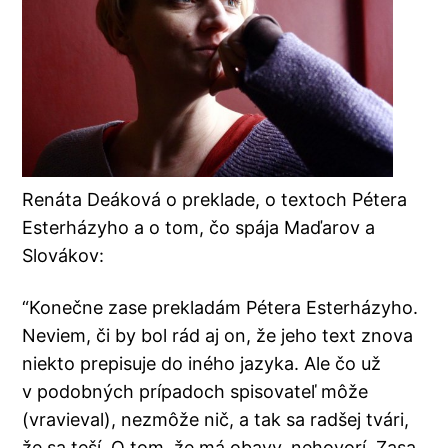
Renáta Deáková o preklade, o textoch Pétera
Esterházyho a o tom, čo spája Maďarov a
Slovákov:
“Konečne zase prekladám Pétera Esterházyho.
Neviem, či by bol rád aj on, že jeho text znova
niekto prepisuje do iného jazyka. Ale čo už
v podobných prípadoch spisovateľ môže
(vravieval), nezmôže nič, a tak sa radšej tvári,
že sa teší. O tom, že má obavy, nehovorí. Zasa