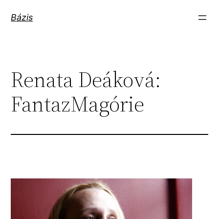
Ugrás
Bázis
a
tartalomhoz
Renata Deáková:
FantazMagórie