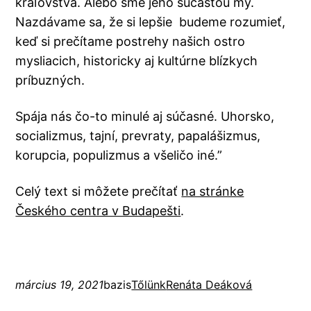
kráľovstva. Alebo sme jeho súčasťou my.
Nazdávame sa, že si lepšie budeme rozumieť,
keď si prečítame postrehy našich ostro
mysliacich, historicky aj kultúrne blízkych
príbuzných.
Spája nás čo-to minulé aj súčasné. Uhorsko,
socializmus, tajní, prevraty, papalášizmus,
korupcia, populizmus a všeličo iné.”
Celý text si môžete prečítať
na stránke
Českého centra v Budapešti
.
március 19, 2021
bazis
Tőlünk
Renáta Deáková