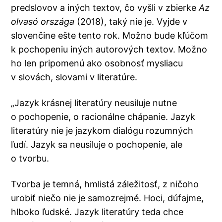
predslovov a iných textov, čo vyšli v zbierke
Az
olvasó országa
(2018), taký nie je. Vyjde v
slovenčine ešte tento rok. Možno bude kľúčom
k pochopeniu iných autorových textov. Možno
ho len pripomenú ako osobnosť mysliacu
v slovách, slovami v literatúre.
„Jazyk krásnej literatúry neusiluje nutne
o pochopenie, o racionálne chápanie. Jazyk
literatúry nie je jazykom dialógu rozumných
ľudí. Jazyk sa neusiluje o pochopenie, ale
o tvorbu.
Tvorba je temná, hmlistá záležitosť, z ničoho
urobiť niečo nie je samozrejmé. Hoci, dúfajme,
hlboko ľudské. Jazyk literatúry teda chce