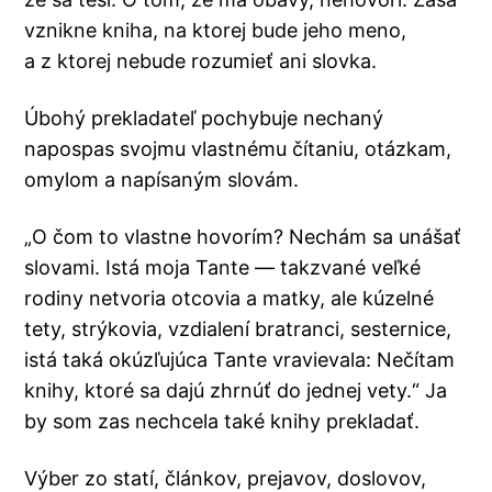
vznikne kniha, na ktorej bude jeho meno,
a z ktorej nebude rozumieť ani slovka.
Úbohý prekladateľ pochybuje nechaný
napospas svojmu vlastnému čítaniu, otázkam,
omylom a napísaným slovám.
„O čom to vlastne hovorím? Nechám sa unášať
slovami. Istá moja Tante — takzvané veľké
rodiny netvoria otcovia a matky, ale kúzelné
tety, strýkovia, vzdialení bratranci, sesternice,
istá taká okúzľujúca Tante vravievala: Nečítam
knihy, ktoré sa dajú zhrnúť do jednej vety.“ Ja
by som zas nechcela také knihy prekladať.
Výber zo statí, článkov, prejavov, doslovov,