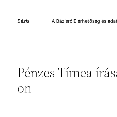
Ugrás
a
tartalomhoz
Bázis
A Bázisról
Elérhetőség és ada
Pénzes Tímea írás
on