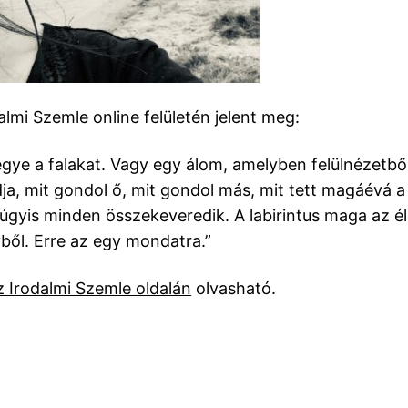
almi Szemle online felületén jelent meg:
gye a falakat. Vagy egy álom, amelyben felülnézetből 
a, mit gondol ő, mit gondol más, mit tett magáévá a 
gyis minden összekeveredik. A labirintus maga az él
vből. Erre az egy mondatra.”
z Irodalmi Szemle oldalán
olvasható.