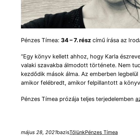
Pénzes Tímea:
34 – 7. rész
című írása az Irod
“Egy könyv kellett ahhoz, hogy Karla észreve
valaki szavakba álmodott története. Nem tudj
kezdődik mások álma. Az emberben legbelül ú
amikor felébredt, amikor felpillantott a köny
Pénzes Tímea prózája teljes terjedelemben
a
május 28, 2021
bazis
Tőlünk
Pénzes Tímea