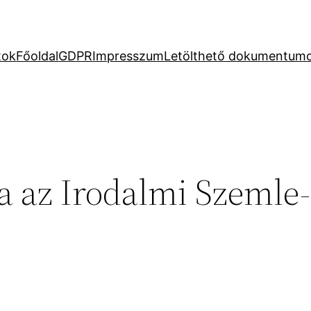
tok
Főoldal
GDPR
Impresszum
Letölthető dokumentum
a az Irodalmi Szemle-