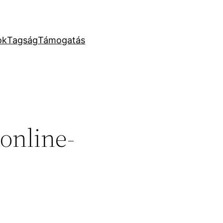
ok
Tagság
Támogatás
online-