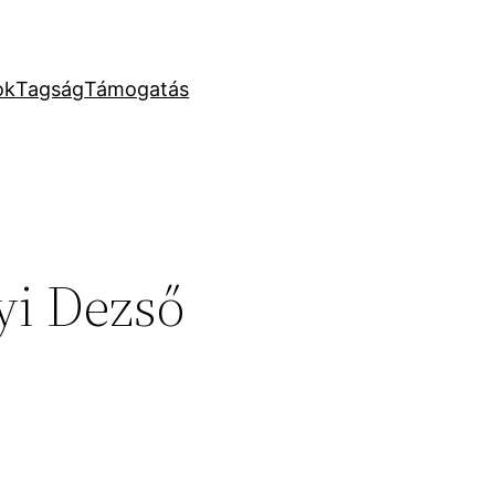
ok
Tagság
Támogatás
yi Dezső