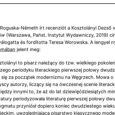
Roguska-Németh írt recenziót a Kosztolányi Dezső vá
ów
(Warszawa, Państ. Instytut Wydawniczy, 2019) cím
válogatta és fordította Teresa Worowska. A lengyel ny
zámában
jelent meg:
tolányi to pisarz należący do tzw. wielkiego pokole
szego periodyku literackiego pierwszej połowy dwud
 się za początek modernizmu na Węgrzech. Mowa o cz
scy autorzy, liczący się na ówczesnej scenie literac
ędzy innymi to, że aż do lat dziewięćdziesiątych min
teratury periodyzowała literaturę pierwszej połowy d
gmatu przyniósł dopiero koniec dwudziestego wiek
iemieckim, uwzględniającą pisarstwo klasycznego m