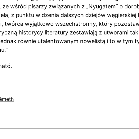
 że wśród pisarzy związanych z „Nyugatem” o dorob
ła, z punktu widzenia dalszych dziejów węgierskiej l
yi, twórca wyjątkowo wszechstronny, który pozosta
iryczną historycy literatury zestawiają z utworami ta
on jednak równie utalentowanym nowelistą i to w tym
u.”
ható.
émeth