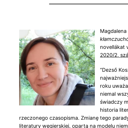
Magdalena 
kłamczuch
novellákat 
2020/2. s
“Dezső Kosz
najważniej
roku uważa
niemal wszy
świadczy mi
historia li
rzeczonego czasopisma. Zmianę tego parady
literatury węgierskiej, opartą na modelu n