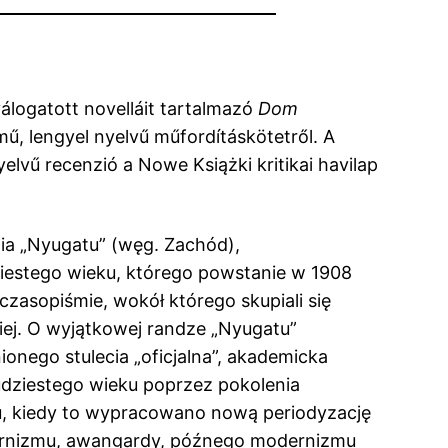
logatott novelláit tartalmazó
Dom
ű, lengyel nyelvű műfordításkötetről. A
elvű recenzió a Nowe Książki kritikai havilap
nia „Nyugatu” (węg. Zachód),
ziestego wieku, którego powstanie w 1908
asopiśmie, wokół którego skupiali się
kiej. O wyjątkowej randze „Nyugatu”
ionego stulecia „oficjalna”, akademicka
wudziestego wieku poprzez pokolenia
u, kiedy to wypracowano nową periodyzację
odernizmu, awangardy, późnego modernizmu