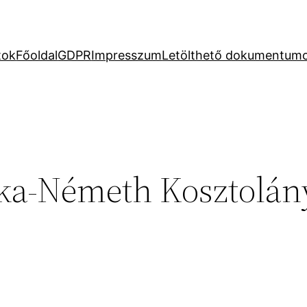
tok
Főoldal
GDPR
Impresszum
Letölthető dokumentum
a-Németh Kosztolán