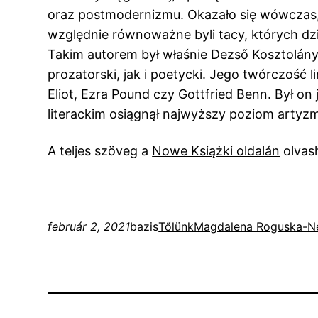
oraz postmodernizmu. Okazało się wówczas,
względnie równoważne byli tacy, których dzie
Takim autorem był właśnie Dezső Kosztolán
prozatorski, jak i poetycki. Jego twórczość l
Eliot, Ezra Pound czy Gottfried Benn. Był 
literackim osiągnął najwyższy poziom artyzm
A teljes szöveg a
Nowe Książki oldalán
olvas
február 2, 2021
bazis
Tőlünk
Magdalena Roguska-N