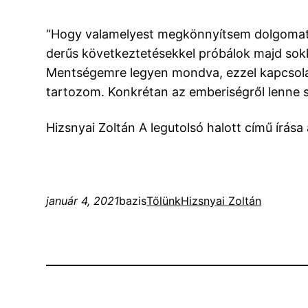
“Hogy valamelyest megkönnyítsem dolgomat,
derűs következtetésekkel próbálok majd sokk
Mentségemre legyen mondva, ezzel kapcsolatb
tartozom. Konkrétan az emberiségről lenne s
Hizsnyai Zoltán A legutolsó halott című írása
január 4, 2021
bazis
Tőlünk
Hizsnyai Zoltán