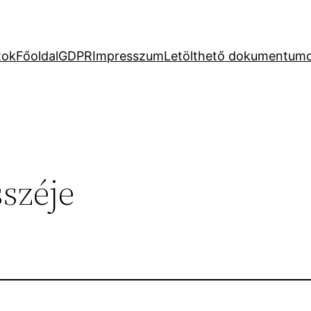
tok
Főoldal
GDPR
Impresszum
Letölthető dokumentum
sszéje