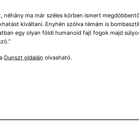
 néhány ma már széles körben ismert megdöbbentő 
hatást kiváltani. Enyhén szólva témám is bombasztik
an egy olyan földi humanoid fajt fogok majd súlyos k
zó.”
 a
Dunszt oldalán
olvasható.