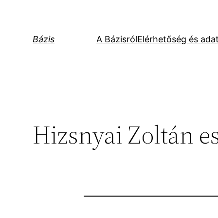
Ugrás
a
tartalomhoz
Bázis
A Bázisról
Elérhetőség és ada
Hizsnyai Zoltán e