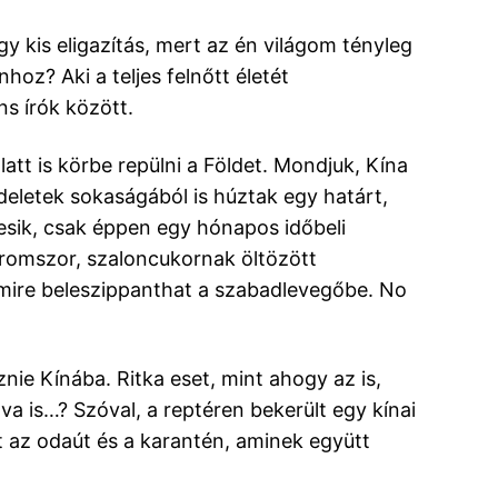
 kis eligazítás, mert az én világom tényleg
hoz? Aki a teljes felnőtt életét
ns írók között.
tt is körbe repülni a Földet. Mondjuk, Kína
ndeletek sokaságából is húztak egy határt,
esik, csak éppen egy hónapos időbeli
háromszor, szaloncukornak öltözött
a, mire beleszippanthat a szabadlevegőbe. No
ie Kínába. Ritka eset, mint ahogy az is,
va is…? Szóval, a reptéren bekerült egy kínai
ült az odaút és a karantén, aminek együtt