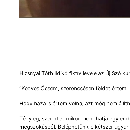
Hizsnyai Tóth Ildikó fiktív levele az Új Szó k
“Kedves Öcsém, szerencsésen földet értem.
Hogy haza is értem volna, azt még nem állí
Tényleg, szerinted mikor mondhatja egy ember
megszokásból. Beléphetünk-e kétszer ugyanab