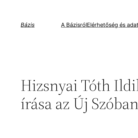
Ugrás
a
tartalomhoz
Bázis
A Bázisról
Elérhetőség és ada
Hizsnyai Tóth Ild
írása az Új Szóba