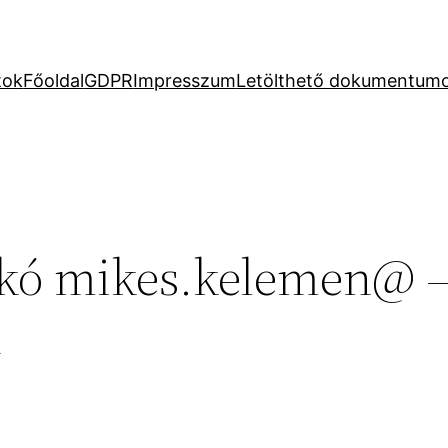
tok
Főoldal
GDPR
Impresszum
Letölthető dokumentum
ikó mikes.kelemen@ – 
n