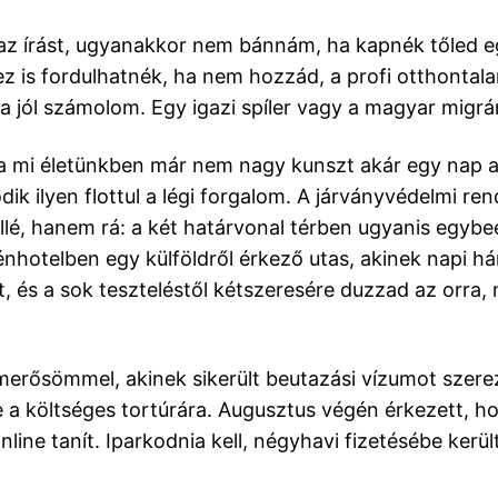
 írást, ugyanakkor nem bánnám, ha kapnék tőled egy
hez is fordulhatnék, ha nem hozzád, a profi otthontalan
a jól számolom. Egy igazi spíler vagy a magyar migrá
 a mi életünkben már nem nagy kunszt akár egy nap ala
ik ilyen flottul a légi forgalom. A járványvédelmi re
llé, hanem rá: a két határvonal térben ugyanis egybe
énhotelben egy külföldről érkező utas, akinek napi 
ját, és a sok teszteléstől kétszeresére duzzad az orr
erősömmel, akinek sikerült beutazási vízumot szerezn
e a költséges tortúrára. Augusztus végén érkezett, ho
online tanít. Iparkodnia kell, négyhavi fizetésébe ker