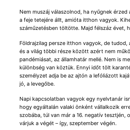
Nem muszáj válaszolnod, ha nyűgnek érzed az
a feje tetejére állt, amióta itthon vagyok. Ki
száműzetésben töltötte. Majd félszáz évet, h
Földrajzilag persze itthon vagyok, de tudod,
és a világ többi része között azért nem működ
pandémiásat, az államhatár mellé. Nem is me
különbség van köztük. Ennyi időt tölt karant
személyzet adja be az ajtón a lefóliázott ka
jó, a levegőbe.
Napi kapcsolatban vagyok egy nyelvtanár ism
hogy egyáltalán valaki önként vállalkozik err
szobába, túl van már a 16. negatív tesztjén, 
várjuk a végét – így, szeptember végén.