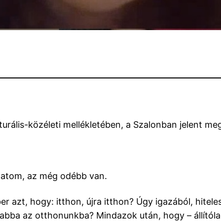
ulturális-közéleti mellékletében, a Szalonban jelent me
thatom, az még odébb van.
 azt, hogy: itthon, újra itthon? Úgy igazából, hitel
ba az otthonunkba? Mindazok után, hogy – állítólag –