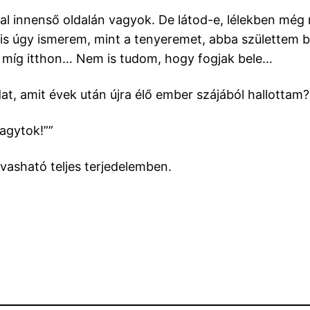
fal innenső oldalán vagyok. De látod-e, lélekben még
is úgy ismerem, mint a tenyeremet, abba születtem be
 míg itthon… Nem is tudom, hogy fogjak bele…
t, amit évek után újra élő ember szájából hallottam?
agytok!””
vasható teljes terjedelemben.