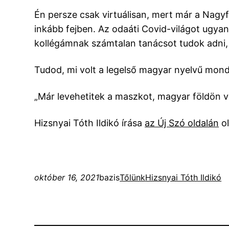
Én persze csak virtuálisan, mert már a Nagy
inkább fejben. Az odaáti Covid-világot ugyan
kollégámnak számtalan tanácsot tudok adni,
Tudod, mi volt a legelső magyar nyelvű monda
„Már levehetitek a maszkot, magyar földön v
Hizsnyai Tóth Ildikó írása
az Új Szó oldalán
ol
október 16, 2021
bazis
Tőlünk
Hizsnyai Tóth Ildikó