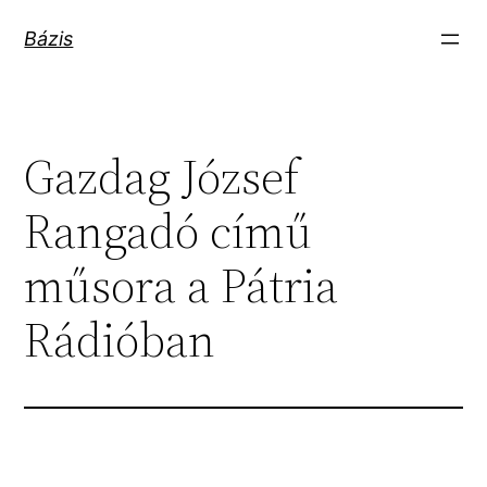
Ugrás
Bázis
a
tartalomhoz
Gazdag József
Rangadó című
műsora a Pátria
Rádióban