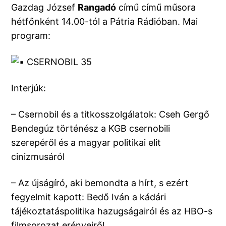
Gazdag József
Rangadó
című című műsora
hétfőnként 14.00-tól a Pátria Rádióban. Mai
program:
CSERNOBIL 35
Interjúk:
– Csernobil és a titkosszolgálatok: Cseh Gergő
Bendegúz történész a KGB csernobili
szerepéről és a magyar politikai elit
cinizmusáról
– Az újságíró, aki bemondta a hírt, s ezért
fegyelmit kapott: Bedő Iván a kádári
tájékoztatáspolitika hazugságairól és az HBO-s
filmsorozat erényeiről