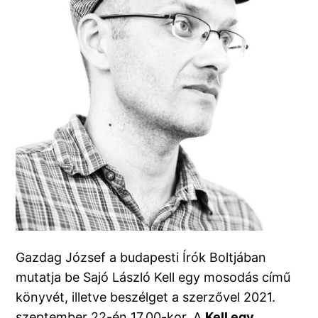
Gazdag József a budapesti Írók Boltjában
mutatja be Sajó László Kell egy mosodás című
könyvét, illetve beszélget a szerzővel 2021.
szeptember 22-én 17.00-kor. A
Kell egy