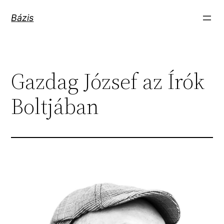
Ugrás
Bázis
a
tartalomhoz
Gazdag József az Írók
Boltjában