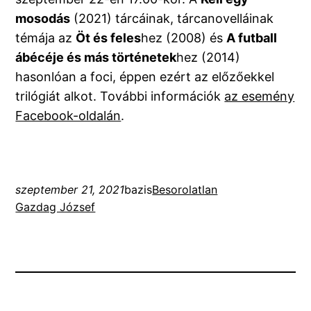
mosodás
(2021) tárcáinak, tárcanovelláinak
témája az
Öt és feles
hez (2008) és
A futball
ábécéje és más történetek
hez (2014)
hasonlóan a foci, éppen ezért az előzőekkel
trilógiát alkot. További információk
az esemény
Facebook-oldalán
.
szeptember 21, 2021
bazis
Besorolatlan
Gazdag József