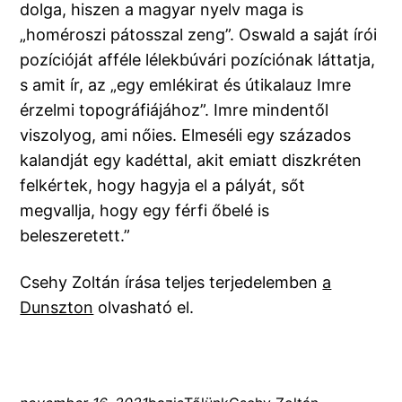
dolga, hiszen a magyar nyelv maga is
„homéroszi pátosszal zeng”. Oswald a saját írói
pozícióját afféle lélekbúvári pozíciónak láttatja,
s amit ír, az „egy emlékirat és útikalauz Imre
érzelmi topográfiájához”. Imre mindentől
viszolyog, ami nőies. Elmeséli egy százados
kalandját egy kadéttal, akit emiatt diszkréten
felkértek, hogy hagyja el a pályát, sőt
megvallja, hogy egy férfi őbelé is
beleszeretett.”
Csehy Zoltán írása teljes terjedelemben
a
Dunszton
olvasható el.