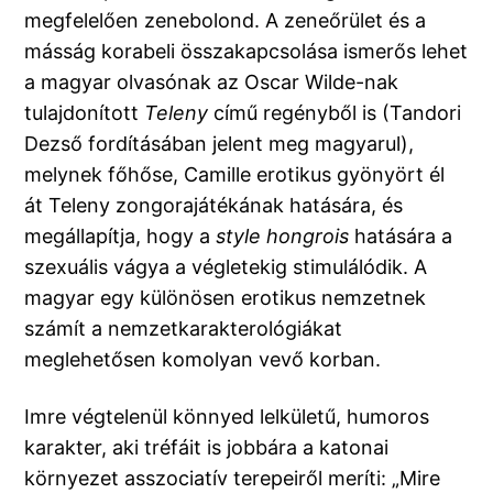
megfelelően zenebolond. A zeneőrület és a
másság korabeli összakapcsolása ismerős lehet
a magyar olvasónak az Oscar Wilde-nak
tulajdonított
Teleny
című regényből is (Tandori
Dezső fordításában jelent meg magyarul),
melynek főhőse, Camille erotikus gyönyört él
át Teleny zongorajátékának hatására, és
megállapítja, hogy a
style hongrois
hatására a
szexuális vágya a végletekig stimulálódik. A
magyar egy különösen erotikus nemzetnek
számít a nemzetkarakterológiákat
meglehetősen komolyan vevő korban.
Imre végtelenül könnyed lelkületű, humoros
karakter, aki tréfáit is jobbára a katonai
környezet asszociatív terepeiről meríti: „Mire