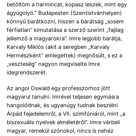
betöltöm a harmincat, kopasz leszek, mint egy
ágyúgolyó.” Budapesten (Szentistvánhelyen)
könnyű barátkozni, hiszen a barátság „sosem
férfiatlan” kimutatása a szerző szerint „fajilag
jellemző a magyarokra”. Imre legjobb barátja,
Karvaly Miklós (akit a seregben „Karvaly
Hermészként” emlegettek) megnősült, s ez a
„veszteség” nagyon megviselte Imre
idegrendszerét.
Az angol Oswald egy professzorhoz jött
magyarul tanulni. Imrével teljesen egymásra
hangolódnak, és ugyanúgy tudnak beszélni
Árpád fejedelemről, a VII. szimfóniáról, mint „a
biszexuális nyelvek elméletéről”. Imre vérbeli
magyar, remekül szónokol, nincs is nehéz