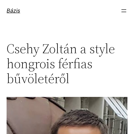
Ugrás
Bázis
a
tartalomhoz
Csehy Zoltán a style
hongrois férfias
bűvöletéről