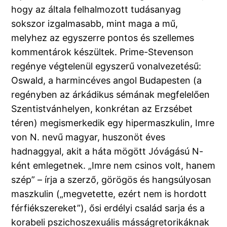
hogy az általa felhalmozott tudásanyag
sokszor izgalmasabb, mint maga a mű,
melyhez az egyszerre pontos és szellemes
kommentárok készültek. Prime-Stevenson
regénye végtelenül egyszerű vonalvezetésű:
Oswald, a harmincéves angol Budapesten (a
regényben az árkádikus sémának megfelelően
Szentistvánhelyen, konkrétan az Erzsébet
téren) megismerkedik egy hipermaszkulin, Imre
von N. nevű magyar, huszonöt éves
hadnaggyal, akit a háta mögött Jóvágású N-
ként emlegetnek. „Imre nem csinos volt, hanem
szép” – írja a szerző, görögös és hangsúlyosan
maszkulin („megvetette, ezért nem is hordott
férfiékszereket”), ősi erdélyi család sarja és a
korabeli pszichoszexuális másságretorikáknak