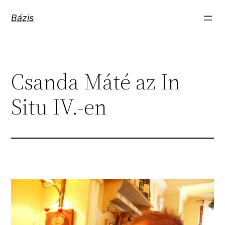
Ugrás
Bázis
a
tartalomhoz
Csanda Máté az In
Situ IV.-en