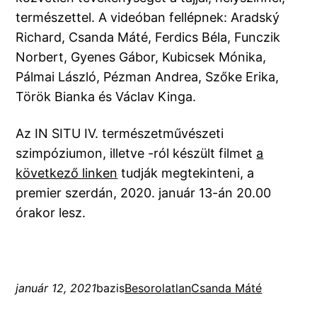
természettel. A videóban fellépnek: Aradský
Richard, Csanda Máté, Ferdics Béla, Funczik
Norbert, Gyenes Gábor, Kubicsek Mónika,
Pálmai László, Pézman Andrea, Szőke Erika,
Török Bianka és Václav Kinga.
Az IN SITU IV. természetművészeti
szimpóziumon, illetve -ról készült filmet
a
következő linken
tudják megtekinteni, a
premier szerdán, 2020. január 13-án 20.00
órakor lesz.
január 12, 2021
bazis
Besorolatlan
Csanda Máté