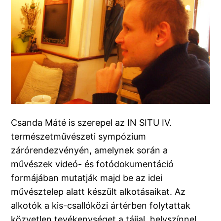
Csanda Máté is szerepel az IN SITU IV.
természetművészeti sympózium
zárórendezvényén, amelynek során a
művészek videó- és fotódokumentáció
formájában mutatják majd be az idei
művésztelep alatt készült alkotásaikat. Az
alkotók a kis-csallóközi ártérben folytattak
közvetlen tevékenységet a tájjal, helyszínnel,