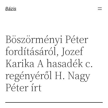
Ugrás
Bázis
a
tartalomhoz
Böszörményi Péter
fordításáról, Jozef
Karika A hasadék c.
regényéről H. Nagy
Péter írt