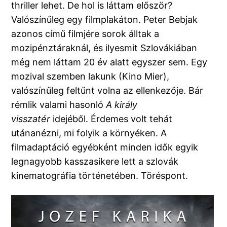
thriller lehet. De hol is láttam először?
Valószínűleg egy filmplakáton. Peter Bebjak
azonos című filmjére sorok álltak a
mozipénztáraknál, és ilyesmit Szlovákiában
még nem láttam 20 év alatt egyszer sem. Egy
mozival szemben lakunk (Kino Mier),
valószínűleg feltűnt volna az ellenkezője. Bár
rémlik valami hasonló
A király
visszatér
idejéből. Érdemes volt tehát
utánanézni, mi folyik a környéken. A
filmadaptáció egyébként minden idők egyik
legnagyobb kasszasikere lett a szlovák
kinematográfia történetében. Töréspont.