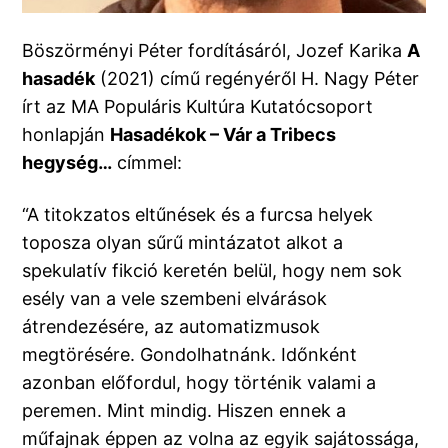
Böszörményi Péter fordításáról, Jozef Karika
A
hasadék
(2021) című regényéről H. Nagy Péter
írt az MA Populáris Kultúra Kutatócsoport
honlapján
Hasadékok – Vár a Tribecs
hegység…
címmel:
“A titokzatos eltűnések és a furcsa helyek
toposza olyan sűrű mintázatot alkot a
spekulatív fikció keretén belül, hogy nem sok
esély van a vele szembeni elvárások
átrendezésére, az automatizmusok
megtörésére. Gondolhatnánk. Időnként
azonban előfordul, hogy történik valami a
peremen. Mint mindig. Hiszen ennek a
műfajnak éppen az volna az egyik sajátossága,