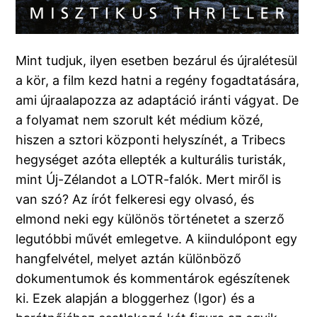
Mint tudjuk, ilyen esetben bezárul és újralétesül
a kör, a film kezd hatni a regény fogadtatására,
ami újraalapozza az adaptáció iránti vágyat. De
a folyamat nem szorult két médium közé,
hiszen a sztori központi helyszínét, a Tribecs
hegységet azóta ellepték a kulturális turisták,
mint Új-Zélandot a LOTR-falók. Mert miről is
van szó? Az írót felkeresi egy olvasó, és
elmond neki egy különös történetet a szerző
legutóbbi művét emlegetve. A kiindulópont egy
hangfelvétel, melyet aztán különböző
dokumentumok és kommentárok egészítenek
ki. Ezek alapján a bloggerhez (Igor) és a