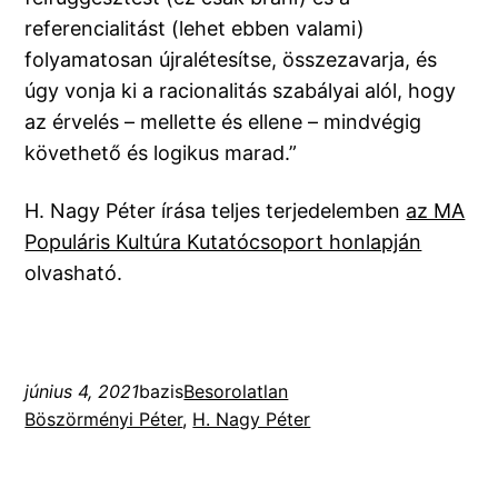
referencialitást (lehet ebben valami)
folyamatosan újralétesítse, összezavarja, és
úgy vonja ki a racionalitás szabályai alól, hogy
az érvelés – mellette és ellene – mindvégig
követhető és logikus marad.”
H. Nagy Péter írása teljes terjedelemben
az MA
Populáris Kultúra Kutatócsoport honlapján
olvasható.
június 4, 2021
bazis
Besorolatlan
Böszörményi Péter
, 
H. Nagy Péter