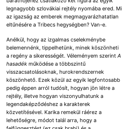
barátnőjéhez csatlakozó két figura az egyik
legnagyobb szlovákiai rejtély nyomába ered. Mi
az igazság az emberek megmagyarázhatatlan
eltűnésére a Tribecs hegységben? Van-e.
Anélkül, hogy az izgalmas cselekménybe
belemennénk, tippelhetünk, minek köszönheti
a regény a sikerességét. Véleményem szerint
A
hasadék
működése a többszintű
visszacsatolásoknak, hurokrendszernek
köszönhető. Ezek közül az egyik legfontosabb
pedig éppen arról tudósít, hogyan jön létre a
rejtély, illetve hogyan viszonyulhatunk a
legendaképződéshez a karakterek
közvetítésével. Karika remekül ráérez a
lehetőségre, módot talál arra, hogy a
felfüggesztést (ez csak brahi) és a