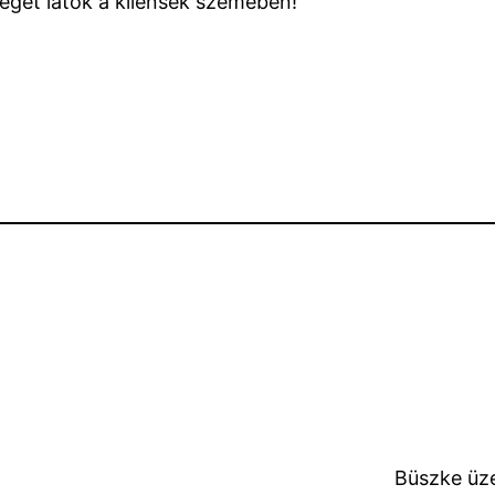
éget látok a kliensek szemében!
Büszke üz