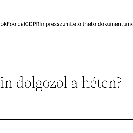
tok
Főoldal
GDPR
Impresszum
Letölthető dokumentum
n dolgozol a héten?