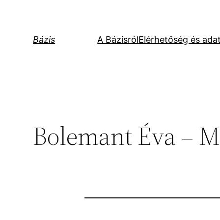
Ugrás
a
tartalomhoz
Bázis
A Bázisról
Elérhetőség és ada
Bolemant Éva – Mi