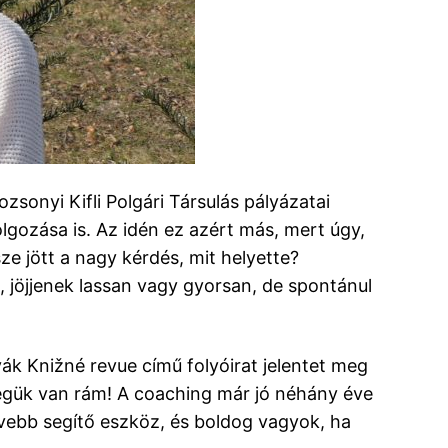
zsonyi Kifli Polgári Társulás pályázatai
lgozása is. Az idén ez azért más, mert úgy,
e jött a nagy kérdés, mit helyette?
 jöjjenek lassan vagy gyorsan, de spontánul
ák Knižné revue című folyóirat jelentet meg
égük van rám! A coaching már jó néhány éve
ívebb segítő eszköz, és boldog vagyok, ha