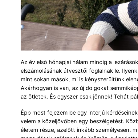
Az év első hónapjai nálam mindig a lezárások 
elszámolásának útvesztői foglalnak le. Ilyen
mint sokan mások, mi is kényszerültünk elen
Akárhogyan is van, az új dolgokat semmiképp
az ötletek. És egyszer csak jönnek! Tehát pál
Épp most fejezem be egy interjú kérdéseinek
velem a közeljövőben egy beszélgetést. Köz
életem része, azelőtt inkább személyesen, m