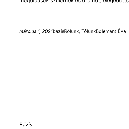
megoldások születnek és örömöt, elégedetts
március 1, 2021
bazis
Rólunk
, 
Tőlünk
Bolemant Éva
Bázis