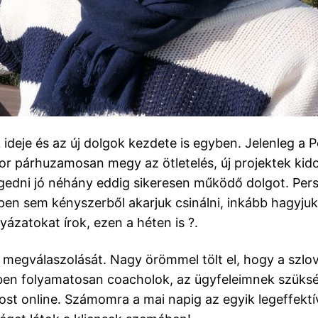
ideje és az új dolgok kezdete is egyben. Jelenleg a Po
kor párhuzamosan megy az ötletelés, új projektek kido
gedni jó néhány eddig sikeresen működő dolgot. Persz
en sem kényszerből akarjuk csinálni, inkább hagyjuk,
yázatokat írok, ezen a héten is ?.
 megválaszolását. Nagy örömmel tölt el, hogy a szlov
ben folyamatosan coacholok, az ügyfeleimnek szüks
ost online. Számomra a mai napig az egyik legeffekt