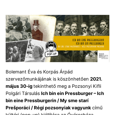
Bolemant Éva és Korpás Árpád
szervezőmunkájának is köszönhetően
2021.
május 30-ig
tekinthető meg a Pozsonyi Kifli
Polgári Társulás
Ich bin ein Pressburger – Ich
bin eine Pressburgerin / My sme starí
Prešporáci / Régi pozsonyiak vagyunk
című
kültéri (pop-up) kiállítása az Óvárosháza