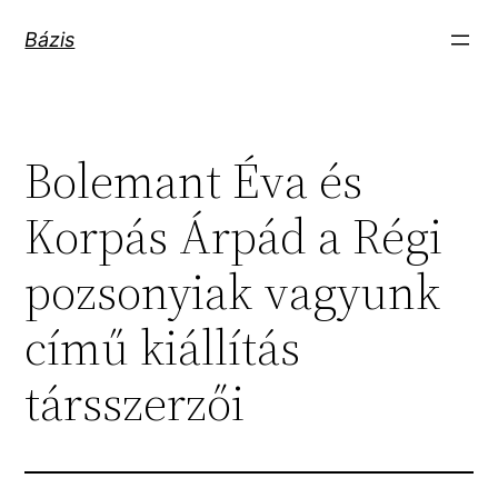
Ugrás
Bázis
a
tartalomhoz
Bolemant Éva és
Korpás Árpád a Régi
pozsonyiak vagyunk
című kiállítás
társszerzői