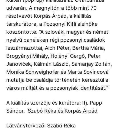
udvarán. A megnyitón a több mint 70
résztvevőt Korpás Árpád, a kiállítás
társkurátora, a Pozsonyi Kifli alelnöke
köszöntötte. “A szlovák, magyar és német
nyelvű paneleken régi pozsonyi családok
leszármazottai, Aich Péter, Bertha Mária,
Brogyányi Mihály, Holényi Gergő, Peter
Janoviček, Kálmán László, Samarjay Zoltán,
Monika Schweighofer és Marta Sovincová
mutatja be családja történetén keresztül a
város múltját és a pozsonyiak identitását.”
A kiállítás szerzője és kurátora: Ifj. Papp
Sándor, Szabó Réka és Korpás Árpád
Látványtervező: Szabó Réka