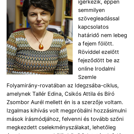
ígérkezik, éppen
semmilyen
szövegleadással
kapcsolatos
határidő nem lebeg
a fejem fölött.
Röviddel ezelőtt
fejeződött be az
online Irodalmi
Szemle
Folyamirány-rovatában az Idegzsába-ciklus,
amelynek Tallér Edina, Csikós Attila és Bíró
Zsombor Aurél mellett én is a szerzője voltam.
Izgalmas kihívás volt megpróbálni hozzásimulni
mások írásmódjához, felvenni és tovább szőni
megkezdett cselekményszálakat, lehetőleg