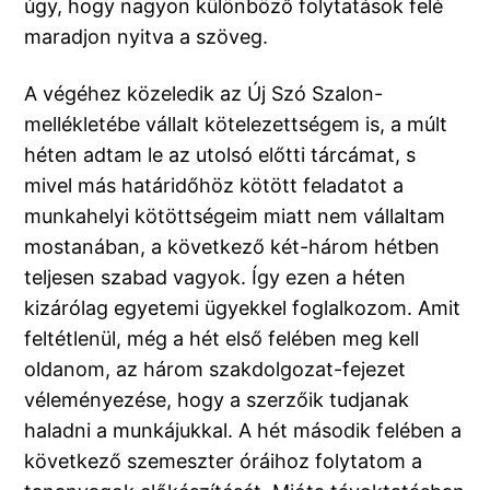
úgy, hogy nagyon különböző folytatások felé
maradjon nyitva a szöveg.
A végéhez közeledik az Új Szó Szalon-
mellékletébe vállalt kötelezettségem is, a múlt
héten adtam le az utolsó előtti tárcámat, s
mivel más határidőhöz kötött feladatot a
munkahelyi kötöttségeim miatt nem vállaltam
mostanában, a következő két-három hétben
teljesen szabad vagyok. Így ezen a héten
kizárólag egyetemi ügyekkel foglalkozom. Amit
feltétlenül, még a hét első felében meg kell
oldanom, az három szakdolgozat-fejezet
véleményezése, hogy a szerzőik tudjanak
haladni a munkájukkal. A hét második felében a
következő szemeszter óráihoz folytatom a