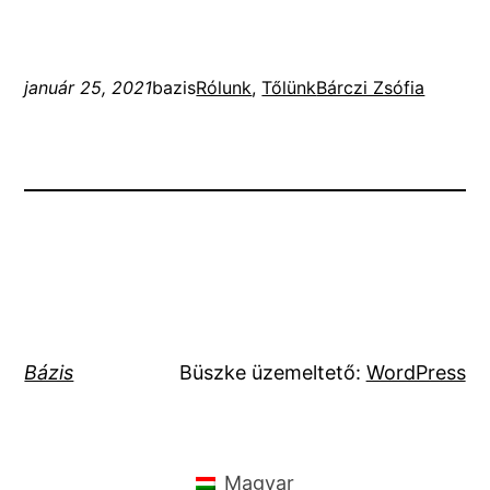
január 25, 2021
bazis
Rólunk
, 
Tőlünk
Bárczi Zsófia
Bázis
Büszke üzemeltető:
WordPress
Magyar