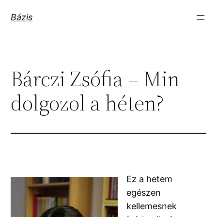
Ugrás
Bázis
a
tartalomhoz
Bárczi Zsófia – Min
dolgozol a héten?
Ez a hetem
egészen
kellemesnek