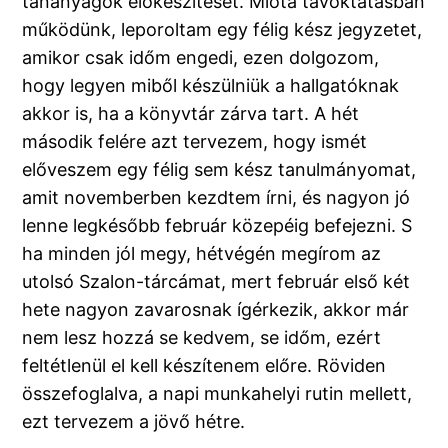
tananyagok előkészítését. Mióta távoktatásban
működünk, leporoltam egy félig kész jegyzetet,
amikor csak időm engedi, ezen dolgozom,
hogy legyen miből készülniük a hallgatóknak
akkor is, ha a könyvtár zárva tart. A hét
második felére azt tervezem, hogy ismét
előveszem egy félig sem kész tanulmányomat,
amit novemberben kezdtem írni, és nagyon jó
lenne legkésőbb február közepéig befejezni. S
ha minden jól megy, hétvégén megírom az
utolsó Szalon-tárcámat, mert február első két
hete nagyon zavarosnak ígérkezik, akkor már
nem lesz hozzá se kedvem, se időm, ezért
feltétlenül el kell készítenem előre. Röviden
összefoglalva, a napi munkahelyi rutin mellett,
ezt tervezem a jövő hétre.