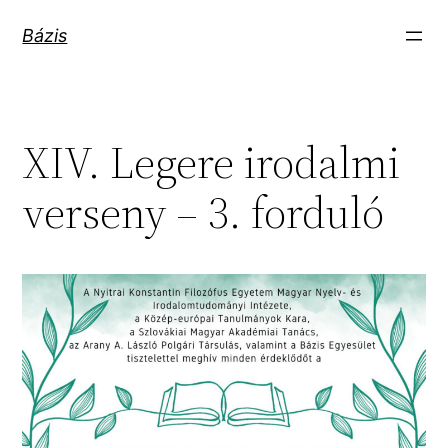
Ugrás
Bázis
a
tartalomhoz
XIV. Legere irodalmi
verseny – 3. forduló