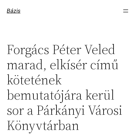
Ugrás
Bázis
a
tartalomhoz
Forgács Péter Veled
marad, elkísér című
kötetének
bemutatójára kerül
sor a Párkányi Városi
Könyvtárban