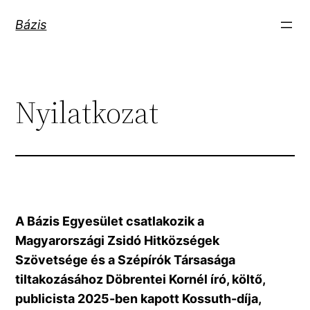
Ugrás
Bázis
a
tartalomhoz
Nyilatkozat
A Bázis Egyesület csatlakozik a
Magyarországi Zsidó Hitközségek
Szövetsége és a Szépírók Társasága
tiltakozásához Döbrentei Kornél író, költő,
publicista 2025-ben kapott Kossuth-díja,