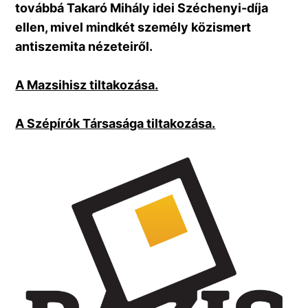
továbbá Takaró Mihály idei Széchenyi-díja
ellen, mivel mindkét személy közismert
antiszemita nézeteiről.
A Mazsihisz tiltakozása.
A Szépírók Társasága tiltakozása.