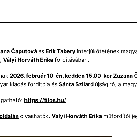
ana Čaputová
és
Erik Tabery
interjúkötetének magy
,
Vályi Horváth Erika
fordításában.
ának
2026. február 10-én, kedden 15.00-kor Zuzana
ar kiadás fordítója és
Sánta Szilárd
újságíró, a magy
llgatható:
https://tilos.hu/
.
oldalán
olvashatók.
Vályi Horváth Erika
műfordítói j