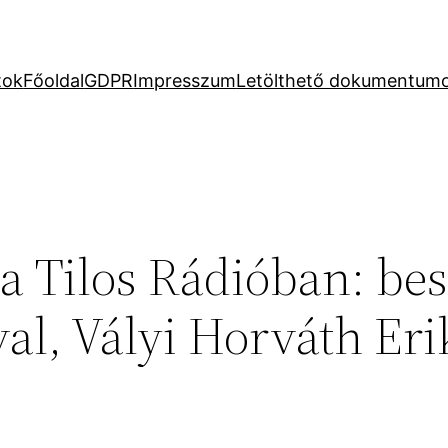
tok
Főoldal
GDPR
Impresszum
Letölthető dokumentum
a Tilos Rádióban: bes
l, Vályi Horváth Eri