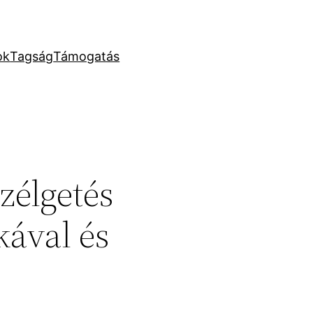
ok
Tagság
Támogatás
zélgetés
kával és