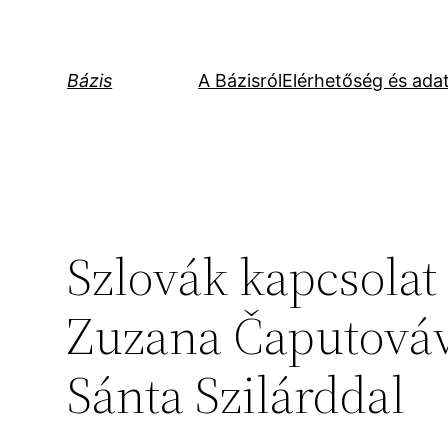
Ugrás
a
tartalomhoz
Bázis
A Bázisról
Elérhetőség és ada
Szlovák kapcsolat 
Zuzana Čaputováva
Sánta Szilárddal