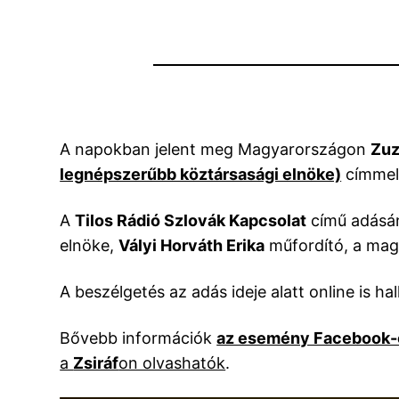
A napokban jelent meg Magyarországon
Zuz
legnépszerűbb köztársasági elnöke)
címmel
A
Tilos Rádió Szlovák Kapcsolat
című adás
elnöke,
Vályi Horváth Erika
műfordító, a magy
A beszélgetés az adás ideje alatt online is ha
Bővebb információk
az esemény Facebook-
a
Zsiráf
on olvashatók
.