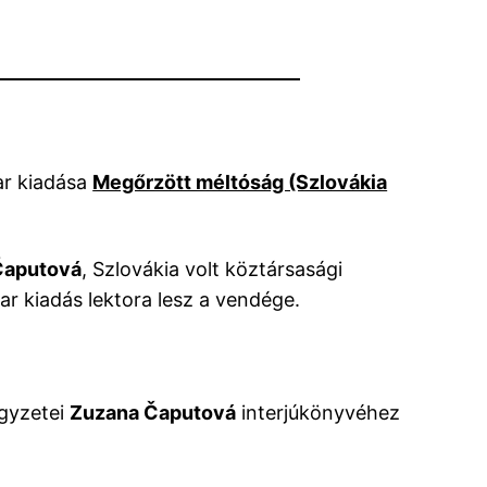
ar kiadása
Megőrzött méltóság (Szlovákia
 Čaputová
, Szlovákia volt köztársasági
ar kiadás lektora lesz a vendége.
egyzetei
Zuzana Čaputová
interjúkönyvéhez