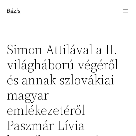
Ugrás
Bázis
a
tartalomhoz
Simon Attilával a II.
világháború végéről
és annak szlovákiai
magyar
emlékezetéről
Paszmár Lívia