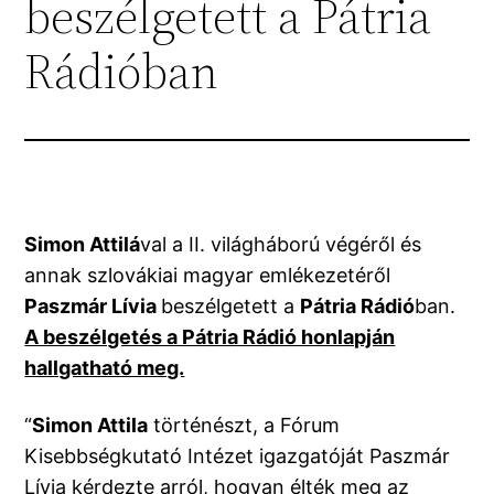
beszélgetett a Pátria
Rádióban
Simon Attilá
val a II. világháború végéről és
annak szlovákiai magyar emlékezetéről
Paszmár Lívia
beszélgetett a
Pátria Rádió
ban.
A beszélgetés a Pátria Rádió honlapján
hallgatható meg.
“
Simon Attila
történészt, a Fórum
Kisebbségkutató Intézet igazgatóját Paszmár
Lívia kérdezte arról, hogyan élték meg az