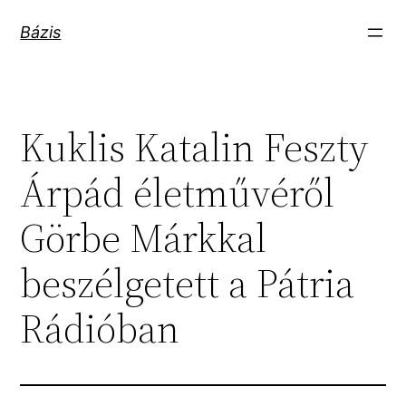
Ugrás
Bázis
a
tartalomhoz
Kuklis Katalin Feszty
Árpád életművéről
Görbe Márkkal
beszélgetett a Pátria
Rádióban