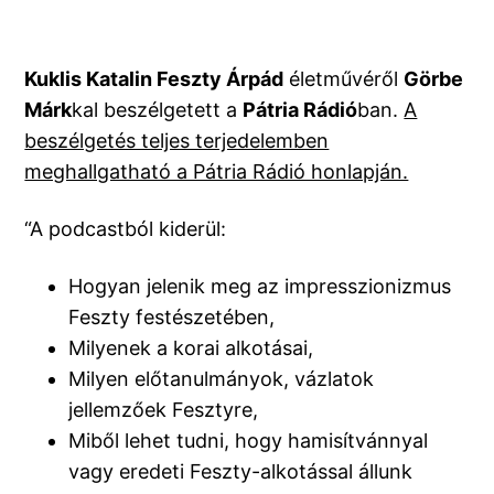
Kuklis Katalin Feszty Árpád
életművéről
Görbe
Márk
kal beszélgetett a
Pátria Rádió
ban.
A
beszélgetés teljes terjedelemben
meghallgatható a Pátria Rádió honlapján.
“A podcastból kiderül:
Hogyan jelenik meg az impresszionizmus
Feszty festészetében,
Milyenek a korai alkotásai,
Milyen előtanulmányok, vázlatok
jellemzőek Fesztyre,
Miből lehet tudni, hogy hamisítvánnyal
vagy eredeti Feszty-alkotással állunk