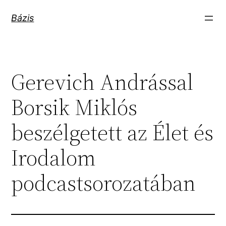
Ugrás
Bázis
a
tartalomhoz
Gerevich Andrással
Borsik Miklós
beszélgetett az Élet és
Irodalom
podcastsorozatában