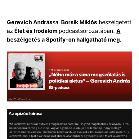
Gerevich András
sal
Borsik Miklós
beszélgetett
az
Élet és Irodalom
podcastsorozatában.
A
beszélgetés a Spotify-on hallgatható meg.