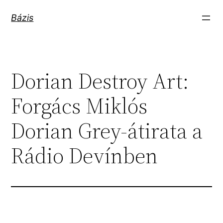
Ugrás
Bázis
a
tartalomhoz
Dorian Destroy Art:
Forgács Miklós
Dorian Grey-átirata a
Rádio Devínben