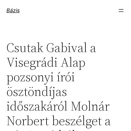
Ugrás
Bázis
a
tartalomhoz
Csutak Gabival a
Visegrádi Alap
pozsonyi írói
ösztöndíjas
időszakáról Molnár
Norbert beszélget a