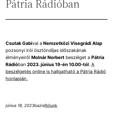
Pátria Rádióban
Csutak Gabi
val a
Nemzetközi Visegrádi Alap
pozsonyi írói ösztöndíjas időszakának
élményeiről
Molnár Norbert
beszélget a
Pátria
Rádió
ban
2023. június 19-én 10.00-tól
.
A
beszélgetés online is hallgatható a Pátria Rádió
honlapján.
június 18, 2023
bazis
Rólunk