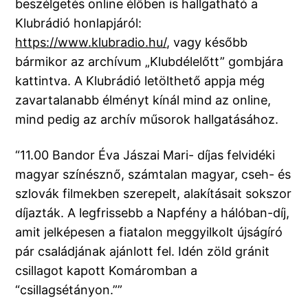
beszélgetés online élőben is hallgatható a
Klubrádió honlapjáról:
https://www.klubradio.hu/
, vagy később
bármikor az archívum „Klubdélelőtt” gombjára
kattintva. A Klubrádió letölthető appja még
zavartalanabb élményt kínál mind az online,
mind pedig az archív műsorok hallgatásához.
“11.00 Bandor Éva Jászai Mari- díjas felvidéki
magyar színésznő, számtalan magyar, cseh- és
szlovák filmekben szerepelt, alakításait sokszor
díjazták. A legfrissebb a Napfény a hálóban-díj,
amit jelképesen a fiatalon meggyilkolt újságíró
pár családjának ajánlott fel. Idén zöld gránit
csillagot kapott Komáromban a
“csillagsétányon.””