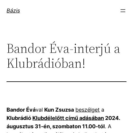
Ugrás
Bázis
a
tartalomhoz
Bandor Éva-interjú a
Klubrádióban!
Bandor Évá
val
Kun Zsuzsa
beszélget
a
Klubrádió
Klubdélelőtt című adásában
2024.
áugusztus 31-én, szombaton 11.00-tól
. A