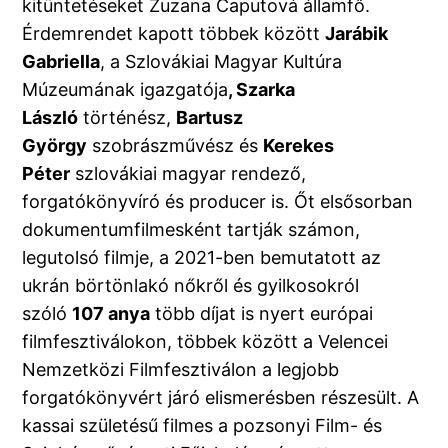
kitüntetéseket Zuzana Čaputová államfő.
Érdemrendet kapott többek között
Jarábik
Gabriella
, a Szlovákiai Magyar Kultúra
Múzeumának igazgatója
, Szarka
László
történész,
Bartusz
György
szobrászművész és
Kerekes
Péter
szlovákiai magyar rendező,
forgatókönyvíró és producer is. Őt elsősorban
dokumentumfilmesként tartják számon,
legutolsó filmje, a 2021-ben bemutatott az
ukrán börtönlakó nőkről és gyilkosokról
szóló
107 anya
több díjat is nyert európai
filmfesztiválokon, többek között a Velencei
Nemzetközi Filmfesztiválon a legjobb
forgatókönyvért járó elismerésben részesült. A
kassai születésű filmes a pozsonyi Film- és