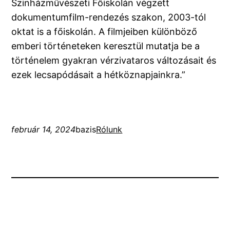
Szinházművészeti Főiskolán végzett
dokumentumfilm-rendezés szakon, 2003-tól
oktat is a főiskolán. A filmjeiben különböző
emberi történeteken keresztül mutatja be a
történelem gyakran vérzivataros változásait és
ezek lecsapódásait a hétköznapjainkra.”
február 14, 2024
bazis
Rólunk