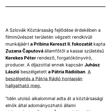
A Szlovák Köztársaság fejlődése érdekében a
filmművészet területén végzett rendkívüli
munkájáért
a Pribina Kereszt II. fokozatát
kapta
Zuzana Čaputová
államfőtől a kassai születésű
Kerekes Péter
rendező, forgatókönyvíró,
producer. A díjazottal ennek kapcsán
Juhász
László
beszélgetett
a Pátria Rádióban
.
A
beszélgetés a Pátria Rádió honlapján
hallgatható meg.
“Idén utolsó alkalommal adta át a köztársasági
elnök által adományozható állami