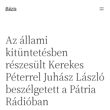
Ugrás
Bázis
a
tartalomhoz
Az állami
kitüntetésben
részesült Kerekes
Péterrel Juhász László
beszélgetett a Pátria
Rádióban