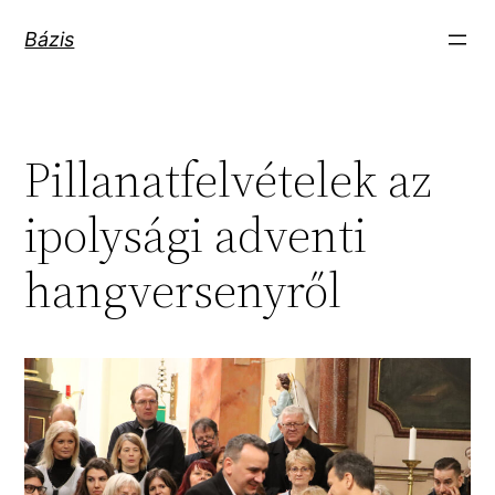
Ugrás
Bázis
a
tartalomhoz
Pillanatfelvételek az
ipolysági adventi
hangversenyről