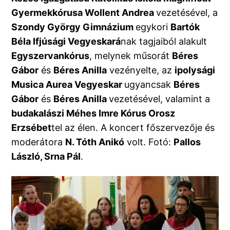
Gyermekkórusa Wollent Andrea
vezetésével, a
Szondy György Gimnázium
egykori
Bartók
Béla Ifjúsági Vegyeskará
nak tagjaiból alakult
Egyszervankórus
, melynek műsorát
Béres
Gábor
és
Béres Anilla
vezényelte, az
ipolysági
Musica Aurea Vegyeskar
ugyancsak
Béres
Gábor
és
Béres Anilla
vezetésével, valamint a
budakalászi Méhes Imre Kórus Orosz
Erzsébet
tel az élen. A koncert főszervezője és
moderátora
N. Tóth Anikó
volt. Fotó:
Pallos
László, Srna Pál
.