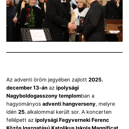
Az adventi öröm jegyében zajlott
2025.
december 13-án
az
ipolysági
Nagyboldogasszony templom
ban a
hagyományos
adventi hangverseny
, melyre
idén
25.
alkalommal került sor. A koncerten
fellépett az
ipolysági Fegyverneki Ferenc
Közös Igazgatású Katolikus Iskola Magnificat