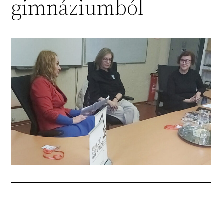
gimnáziumból