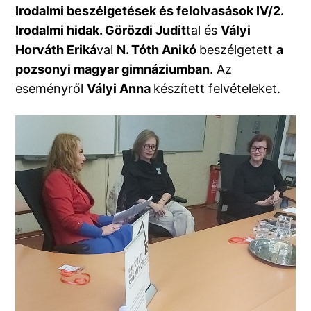
Irodalmi beszélgetések és felolvasások IV/2.
Irodalmi hidak. Görözdi Judit
tal és
Vályi
Horváth Eriká
val
N. Tóth Anikó
beszélgetett
a
pozsonyi magyar gimnáziumban
. Az
eseményről
Vályi Anna
készített felvételeket.