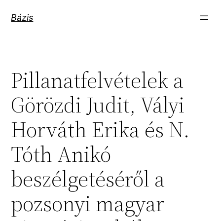
Ugrás
Bázis
a
tartalomhoz
Pillanatfelvételek a
Görözdi Judit, Vályi
Horváth Erika és N.
Tóth Anikó
beszélgetéséről a
pozsonyi magyar