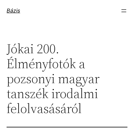
Ugrás
Bázis
a
tartalomhoz
Jókai 200.
Élményfotók a
pozsonyi magyar
tanszék irodalmi
felolvasásáról