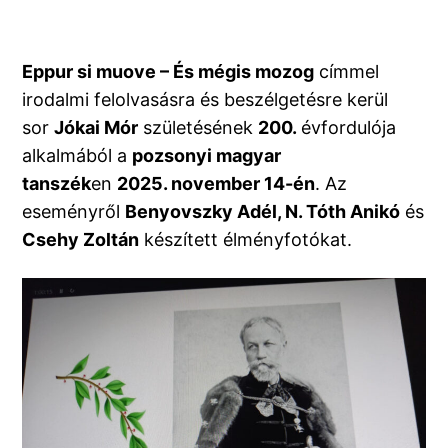
Eppur si muove – És mégis mozog
címmel
irodalmi felolvasásra és beszélgetésre kerül
sor
Jókai Mór
születésének
200.
évfordulója
alkalmából a
pozsonyi magyar
tanszék
en
2025. november 14-én
. Az
eseményről
Benyovszky Adél, N. Tóth Anikó
és
Csehy Zoltán
készített élményfotókat.