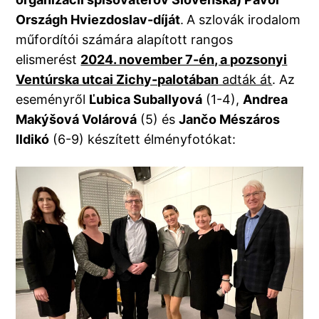
Országh Hviezdoslav-díját
.
A szlovák irodalom
műfordítói számára alapított rangos
elismerést
2024. november 7-én, a pozsonyi
Ventúrska utcai Zichy-palotában
adták át
. Az
eseményről
Ľubica Suballyová
(1-4),
Andrea
Makýšová Volárová
(5) és
Jančo Mészáros
Ildikó
(6-9) készített élményfotókat: