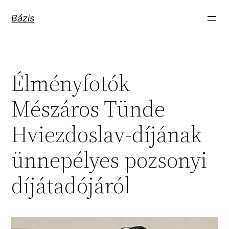
Ugrás
Bázis
a
tartalomhoz
Élményfotók
Mészáros Tünde
Hviezdoslav-díjának
ünnepélyes pozsonyi
díjátadójáról