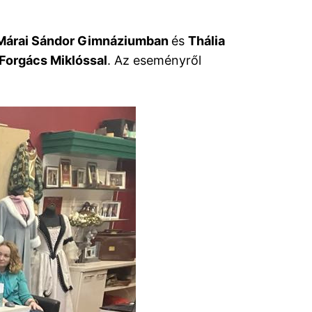
 Márai Sándor Gimnáziumban
és
Thália
 Forgács Miklóssal
. Az eseményről