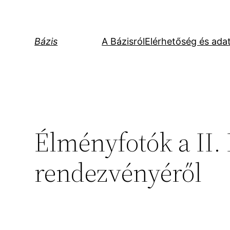
Ugrás
a
tartalomhoz
Bázis
A Bázisról
Elérhetőség és ada
Élményfotók a II. 
rendezvényéről