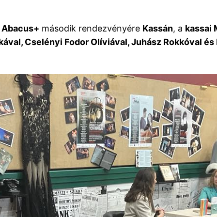
z
Abacus+
második rendezvényére
Kassán
, a
kassai
ikával, Cselényi Fodor Olíviával, Juhász Rokkóval és