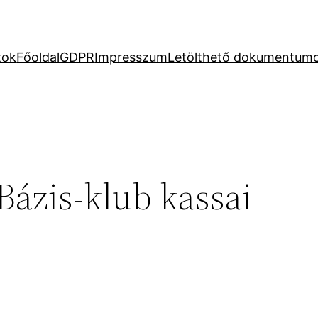
tok
Főoldal
GDPR
Impresszum
Letölthető dokumentum
Bázis-klub kassai