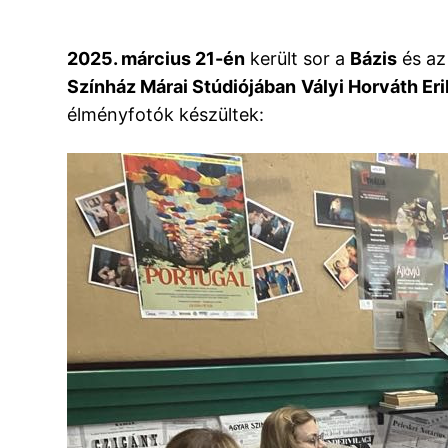
2025. március 21-én
került sor a
Bázis
és a
Színház Márai Stúdiójában
Vályi Horváth Er
élményfotók készültek: