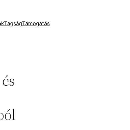
ok
Tagság
Támogatás
 és
ból