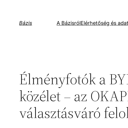
Ugrás
a
tartalomhoz
Bázis
A Bázisról
Elérhetőség és ada
Élményfotók a BY
közélet – az OKAPI
választásváró fel