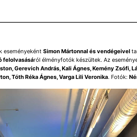
ik eseményeként
Simon Mártonnal és vendégeivel
ta
ó felolvasásá
ról élményfotók készültek. Az eseménye
ton, Gerevich András, Kali Ágnes, Kemény Zsófi, Lág
on, Tóth Réka Ágnes, Varga Lili Veronika
. Fotók:
Né