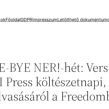
tok
Főoldal
GDPR
Impresszum
Letölthető dokumentum
E-BYE NER!-hét: Vers
 Press költészetnapi,
olvasásáról a Freedom